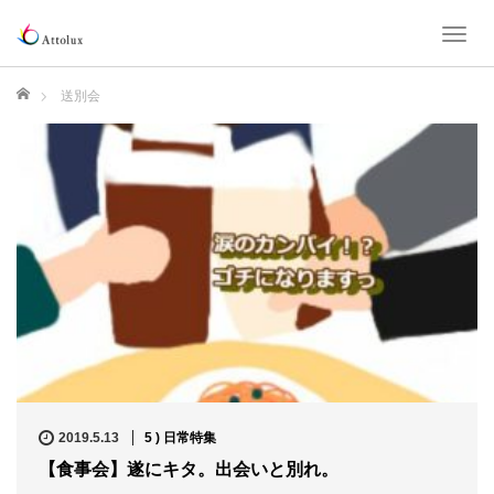
T
o
g
ホーム
送別会
g
l
e
n
a
v
i
g
a
t
i
o
n
2019.5.13
5 ) 日常特集
【食事会】遂にキタ。出会いと別れ。